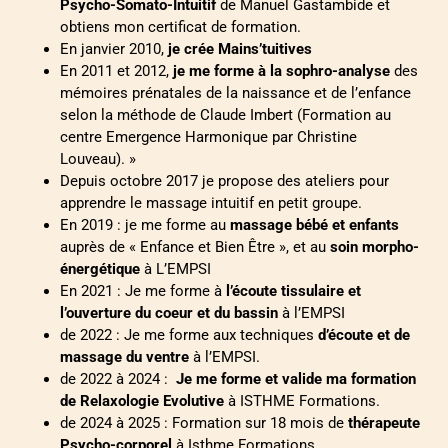
Psycho-Somato-Intuitif
de Manuel Gastambide et
obtiens mon certificat de formation.
En janvier 2010,
je crée Mains’tuitives
En 2011 et 2012,
je me forme à la sophro-analyse
des
mémoires prénatales de la naissance et de l’enfance
selon la méthode de Claude Imbert (Formation au
centre Emergence Harmonique par Christine
Louveau). »
Depuis octobre 2017 je propose des ateliers pour
apprendre le massage intuitif en petit groupe.
En 2019 : je me forme au
massage bébé et enfants
auprès de « Enfance et Bien Être », et au
soin morpho-
énergétique
à L’EMPSI
En 2021 : Je me forme à
l’écoute tissulaire et
l’ouverture du coeur et du bassin
à l’EMPSI
de 2022 : Je me forme aux techniques
d’écoute et de
massage du ventre
à l’EMPSI.
de 2022 à 2024 :
Je me forme et valide ma formation
de Relaxologie Evolutive
à ISTHME Formations.
de 2024 à 2025 : Formation sur 18 mois de
thérapeute
Psycho-corporel
à Isthme Formations.